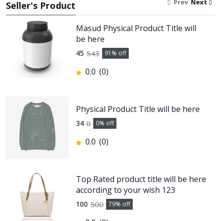
Prev
Next
Seller's Product
Masud Physical Product Title will
be here
543
45
91
% off
0.0
(0)
Physical Product Title will be here
0
34
0
% off
0.0
(0)
Top Rated product title will be here
according to your wish 123
500
100
79
% off