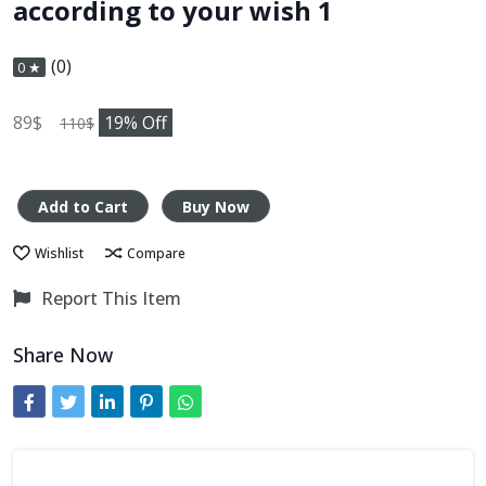
according to your wish 1
(0)
0 ★
89$
19
% Off
110$
Add to Cart
Buy Now
Wishlist
Compare
Report This Item
Share Now