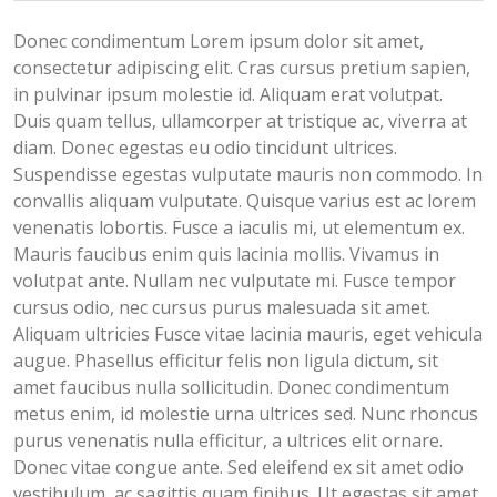
Donec condimentum Lorem ipsum dolor sit amet,
consectetur adipiscing elit. Cras cursus pretium sapien,
in pulvinar ipsum molestie id. Aliquam erat volutpat.
Duis quam tellus, ullamcorper at tristique ac, viverra at
diam. Donec egestas eu odio tincidunt ultrices.
Suspendisse egestas vulputate mauris non commodo. In
convallis aliquam vulputate. Quisque varius est ac lorem
venenatis lobortis. Fusce a iaculis mi, ut elementum ex.
Mauris faucibus enim quis lacinia mollis. Vivamus in
volutpat ante. Nullam nec vulputate mi. Fusce tempor
cursus odio, nec cursus purus malesuada sit amet.
Aliquam ultricies Fusce vitae lacinia mauris, eget vehicula
augue. Phasellus efficitur felis non ligula dictum, sit
amet faucibus nulla sollicitudin. Donec condimentum
metus enim, id molestie urna ultrices sed. Nunc rhoncus
purus venenatis nulla efficitur, a ultrices elit ornare.
Donec vitae congue ante. Sed eleifend ex sit amet odio
vestibulum, ac sagittis quam finibus. Ut egestas sit amet